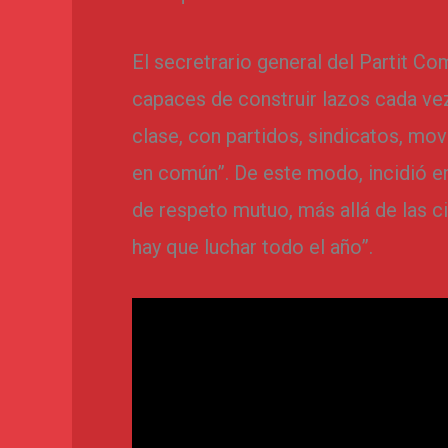
El secretrario general del Partit Co
capaces de construir lazos cada ve
clase, con partidos, sindicatos, m
en común”. De este modo, incidió en
de respeto mutuo, más allá de las c
hay que luchar todo el año”.