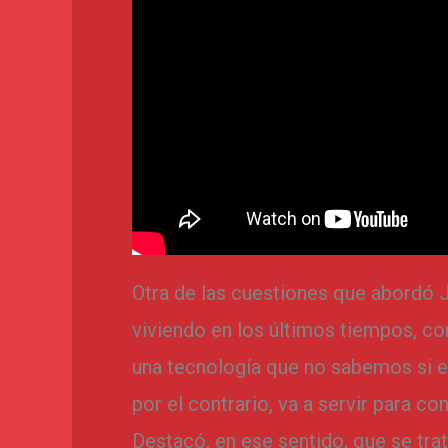
Otra de las cuestiones que abordó J
viviendo en los últimos tiempos, co
una tecnología que no sabemos si el
por el contrario, va a servir para c
Destacó, en ese sentido, que se tra