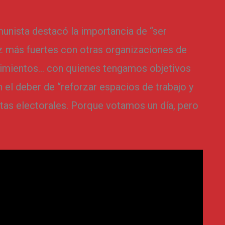
munista destacó la importancia de “ser
z más fuertes con otras organizaciones de
ovimientos… con quienes tengamos objetivos
 el deber de “reforzar espacios de trabajo y
itas electorales. Porque votamos un día, pero